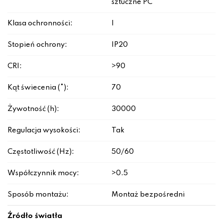
sztuczne PC
Klasa ochronności:
I
Stopień ochrony:
IP20
CRI:
>90
Kąt świecenia (°):
70
Żywotność (h):
30000
Regulacja wysokości:
Tak
Częstotliwość (Hz):
50/60
Współczynnik mocy:
>0.5
Sposób montażu:
Montaż bezpośredni
Źródło światła