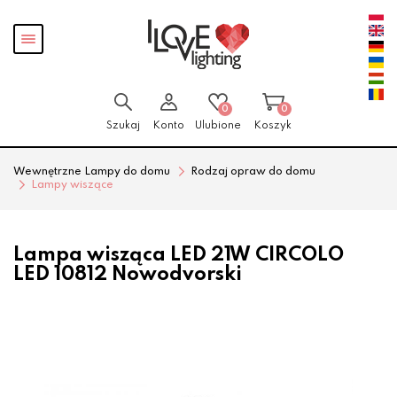
Przejdź
Przejdź
Pokaż
do menu
do
menu
głównego
menu
w
stopce
0
0
Szukaj
Konto
Ulubione
Koszyk
Wewnętrzne Lampy do domu
Rodzaj opraw do domu
Lampy wiszące
Lampa wisząca LED 21W CIRCOLO
LED 10812 Nowodvorski