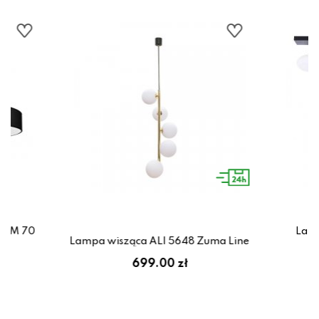
LIM 70
Lamp
Lampa wisząca ALI 5648 Zuma Line
699.00 zł