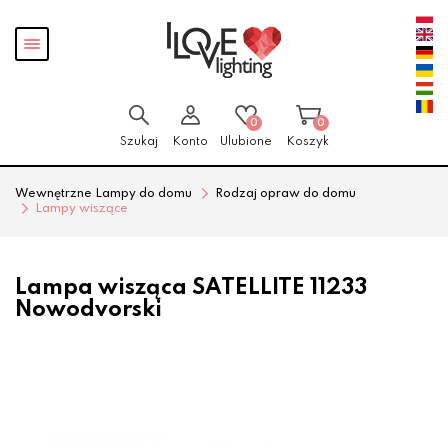
Przejdź
Przejdź
Pokaż
do menu
do
menu
głównego
menu
w
stopce
0
0
Szukaj
Konto
Ulubione
Koszyk
Wewnętrzne Lampy do domu
Rodzaj opraw do domu
Lampy wiszące
Lampa wisząca SATELLITE 11233
Nowodvorski