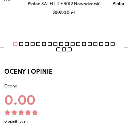
11232
Plafon SATELLITE 8012 Nowodvorski
Plafon 
359.00 zł
OCENY I OPINIE
Ocena:
0.00
0 opinii i ocen