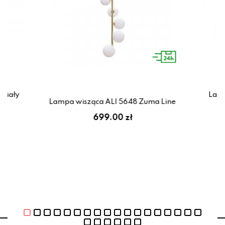
biały
Lamp
Lampa wisząca ALI 5648 Zuma Line
699.00 zł