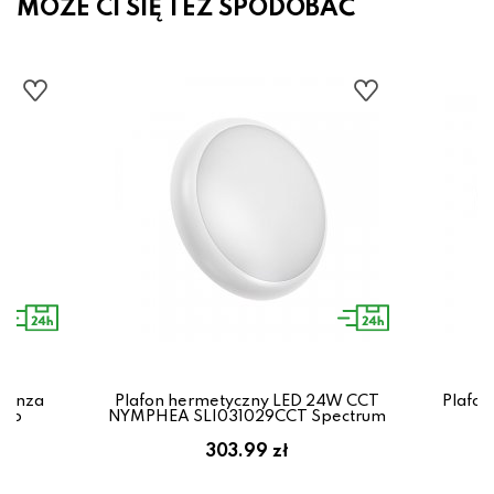
MOŻE CI SIĘ TEŻ SPODOBAĆ
Monza
Plafon hermetyczny LED 24W CCT
Plafon
rdo
NYMPHEA SLI031029CCT Spectrum
303.99 zł
8