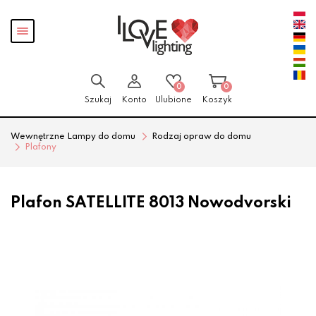
Przejdź
Przejdź
Pokaż
do menu
do
menu
głównego
menu
w
stopce
0
0
Szukaj
Konto
Ulubione
Koszyk
Wewnętrzne Lampy do domu
Rodzaj opraw do domu
Plafony
Plafon SATELLITE 8013 Nowodvorski