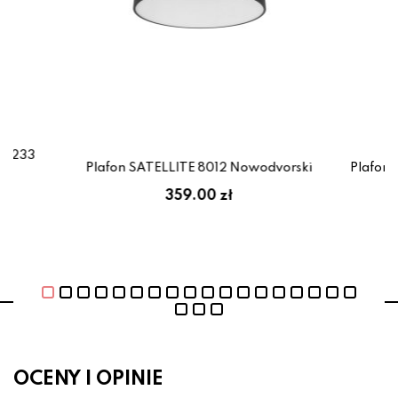
11233
Plafon SATELLITE 8012 Nowodvorski
Plafon 
359.00 zł
OCENY I OPINIE