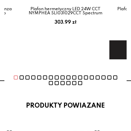
Monza
Plafon hermetyczny LED 24W CCT
Plafon
rdo
NYMPHEA SLI031029CCT Spectrum
303.99 zł
8
Te
PRODUKTY POWIAZANE