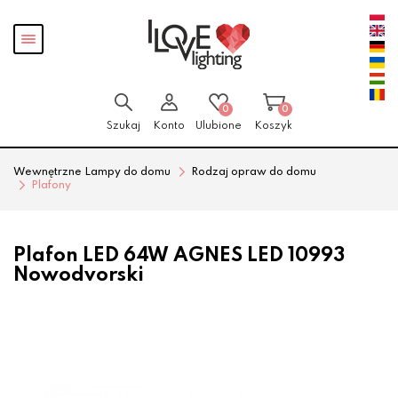
Przejdź
Przejdź
Pokaż
do menu
do
menu
głównego
menu
w
stopce
0
0
Szukaj
Konto
Ulubione
Koszyk
Wewnętrzne Lampy do domu
Rodzaj opraw do domu
Plafony
Plafon LED 64W AGNES LED 10993
Nowodvorski