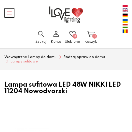
Przejdź
Przejdź
Pokaż
do menu
do
menu
głównego
menu
w
stopce
0
0
Szukaj
Konto
Ulubione
Koszyk
Wewnętrzne Lampy do domu
Rodzaj opraw do domu
Lampy sufitowe
Lampa sufitowa LED 48W NIKKI LED
11204 Nowodvorski