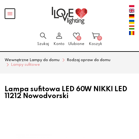
Przejdź
Przejdź
Pokaż
do menu
do
menu
głównego
menu
w
stopce
0
0
Szukaj
Konto
Ulubione
Koszyk
Wewnętrzne Lampy do domu
Rodzaj opraw do domu
Lampy sufitowe
Lampa sufitowa LED 60W NIKKI LED
11212 Nowodvorski