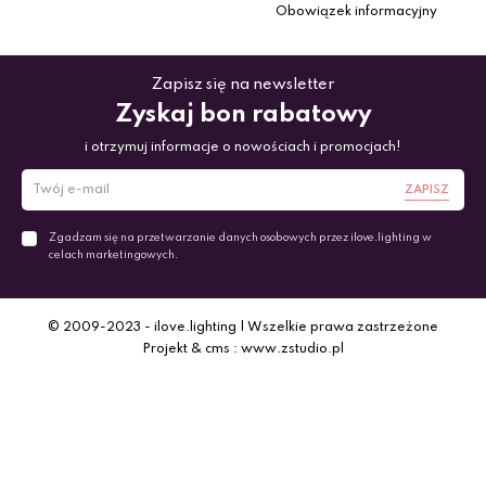
Obowiązek informacyjny
Zapisz się na newsletter
Zyskaj bon rabatowy
i otrzymuj informacje o nowościach i promocjach!
ZAPISZ
Zgadzam się na przetwarzanie danych osobowych przez ilove.lighting w
celach marketingowych.
© 2009-2023 - ilove.lighting | Wszelkie prawa zastrzeżone
Projekt & cms : www.zstudio.pl