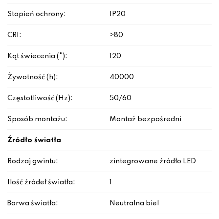
Stopień ochrony:
IP20
CRI:
>80
Kąt świecenia (°):
120
Żywotność (h):
40000
Częstotliwość (Hz):
50/60
Sposób montażu:
Montaż bezpośredni
Źródło światła
Rodzaj gwintu:
zintegrowane źródło LED
Ilość źródeł światła:
1
Barwa światła:
Neutralna biel