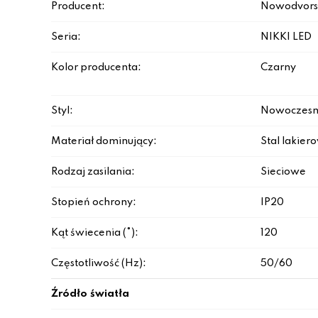
Producent:
Nowodvors
Seria:
NIKKI LED
Kolor producenta:
Czarny
Styl:
Nowoczesn
Materiał dominujący:
Stal lakie
Rodzaj zasilania:
Sieciowe
Stopień ochrony:
IP20
Kąt świecenia (°):
120
Częstotliwość (Hz):
50/60
Źródło światła