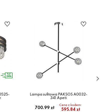
0525-
Lampa sufitowa PAKSOS A0032-
La
e
341 Apeti
Cena z kodem:
700.99 zł
595.84 zł