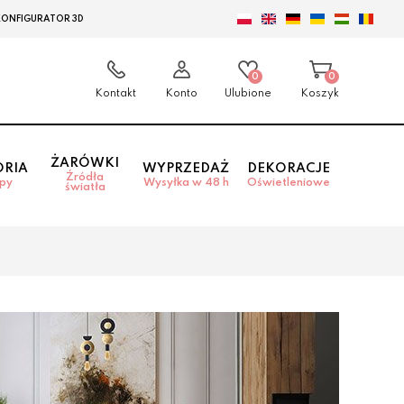
KONFIGURATOR 3D
0
0
Kontakt
Konto
Ulubione
Koszyk
ŻARÓWKI
ORIA
WYPRZEDAŻ
DEKORACJE
Źródła
mpy
Wysyłka w 48 h
Oświetleniowe
światła