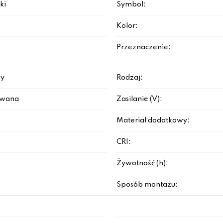
ki
Symbol:
Kolor:
Przeznaczenie:
y
Rodzaj:
rowana
Zasilanie (V):
Materiał dodatkowy:
CRI:
Żywotność (h):
Sposób montażu: