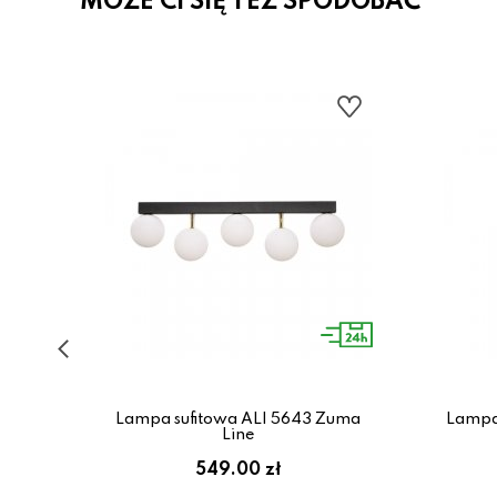
MOŻE CI SIĘ TEŻ SPODOBAĆ
8-
Lampa sufitowa ALI 5643 Zuma
Lampa
Line
549.00 zł