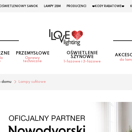
 OŚWIETLENIOWY SANOK
LAMPY 2BM
PRODUCENCI
❤️KODY RABATOWE❤️
OŚWIETLENIE
RZNE
PRZEMYSŁOWE
AKCES
SZYNOWE
do
Oprawy
do la
u
techniczne
1-fazowe i 3-fazowe
o domu
Lampy sufitowe