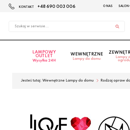
+48 690 003 006
O NAS
SALON
KONTAKT
Przejdź
Przejdź
do menu
do
głównego
menu
w
stopce
LAMPOWY
ZEWNĘT
WEWNĘTRZNE
OUTLET
Lampy 
Lampy do domu
ogrod
Wysyłka 24H
Jesteś tutaj:
Wewnętrzne Lampy do domu
Rodzaj opraw d