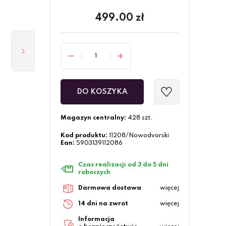
499.00
zł
DO KOSZYKA
Magazyn centralny:
428 szt.
Kod produktu:
11208/Nowodvorski
Ean:
5903139112086
Czas realizacji od 3 do 5 dni
roboczych
Darmowa dostawa
więcej
14 dni na zwrot
więcej
Informacja