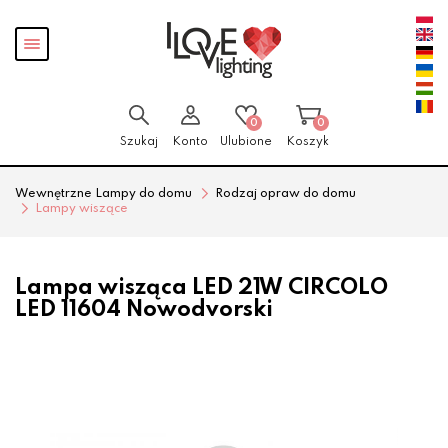
Przejdź
Przejdź
Pokaż
do menu
do
menu
głównego
menu
w
stopce
0
0
Szukaj
Konto
Ulubione
Koszyk
Wewnętrzne Lampy do domu
Rodzaj opraw do domu
Lampy wiszące
Lampa wisząca LED 21W CIRCOLO
LED 11604 Nowodvorski