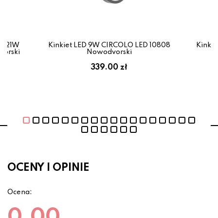
D 10808
Kinkiet LED 9W CIRCOLO LED 11601
Lampa
Nowodvorski
CIRCO
339.00 zł
OCENY I OPINIE
Ocena:
0.00