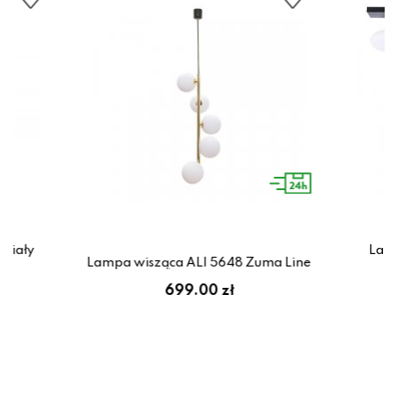
biały
Lamp
Lampa wisząca ALI 5648 Zuma Line
699.00 zł