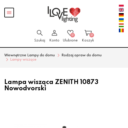
Przejdź
Przejdź
Pokaż
do menu
do
menu
głównego
menu
w
stopce
0
0
Szukaj
Konto
Ulubione
Koszyk
Wewnętrzne Lampy do domu
Rodzaj opraw do domu
Lampy wiszące
Lampa wisząca ZENITH 10873
Nowodvorski