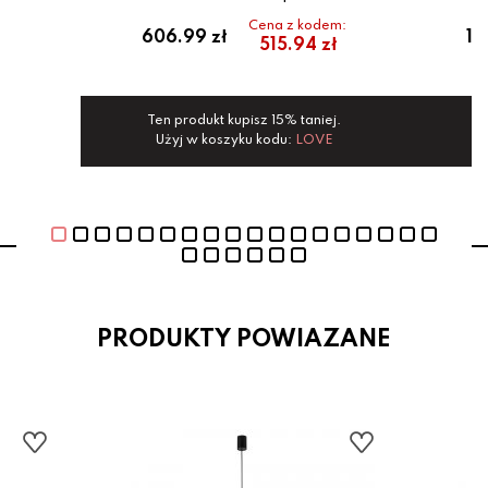
Cena z kodem:
ł
606.99 zł
12
515.94 zł
Ten produkt kupisz 15% taniej.
Te
Użyj w koszyku kodu:
LOVE
PRODUKTY POWIAZANE