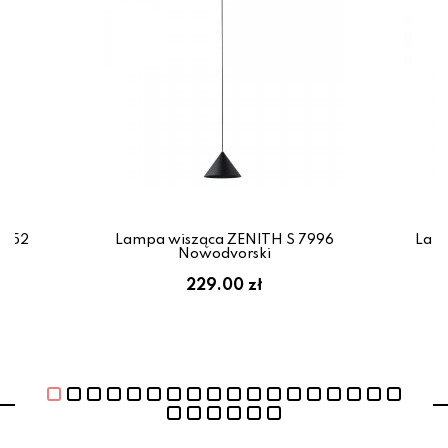
1452
Lampa wisząca ZENITH S 7996
Lamp
Nowodvorski
229.00 zł