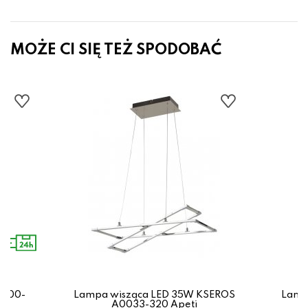
MOŻE CI SIĘ TEŻ SPODOBAĆ
1000-
Lampa wisząca LED 35W KSEROS
Lamp
A0033-320 Apeti