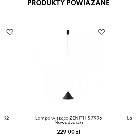
PRODUKTY POWIAZANE
1452
Lampa wisząca ZENITH S 7996
Lamp
Nowodvorski
229.00 zł