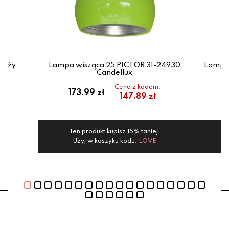
 duży
Lampa wisząca 25 PICTOR 31-24930
Lampa
ux
Candellux
Cena z kodem:
173.99 zł
1
147.89 zł
Ten produkt kupisz 15% taniej.
Te
Użyj w koszyku kodu:
LOVE