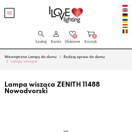
Przejdź
Przejdź
Pokaż
do menu
do
menu
głównego
menu
w
stopce
0
0
Szukaj
Konto
Ulubione
Koszyk
Wewnętrzne Lampy do domu
Rodzaj opraw do domu
Lampy wiszące
Lampa wisząca ZENITH 11488
Nowodvorski