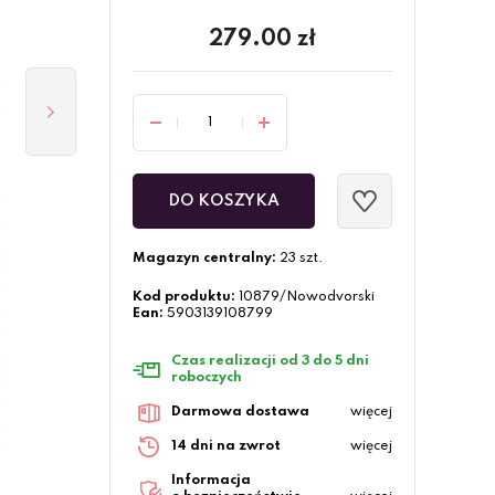
279.00
zł
DO KOSZYKA
Magazyn centralny:
23 szt.
Kod produktu:
10879/Nowodvorski
Ean:
5903139108799
Czas realizacji od 3 do 5 dni
roboczych
Darmowa dostawa
więcej
14 dni na zwrot
więcej
Informacja