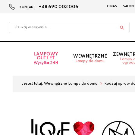
+48 690 003 006
O NAS
SALON
KONTAKT
Przejdź
Przejdź
do menu
do
głównego
menu
w
stopce
LAMPOWY
ZEWNĘT
WEWNĘTRZNE
OUTLET
Lampy 
Lampy do domu
ogrod
Wysyłka 24H
Jesteś tutaj:
Wewnętrzne Lampy do domu
Rodzaj opraw d