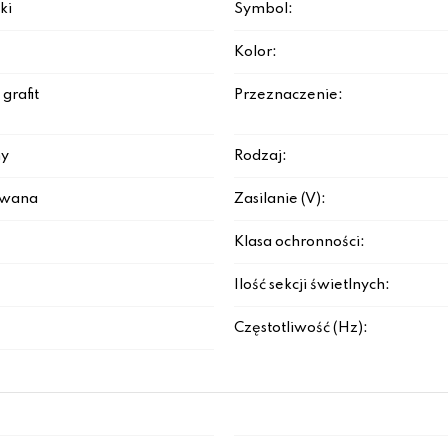
ki
Symbol:
Kolor:
grafit
Przeznaczenie:
y
Rodzaj:
rowana
Zasilanie (V):
Klasa ochronności:
Ilość sekcji świetlnych:
Częstotliwość (Hz):