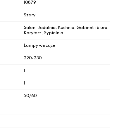
10879
Szary
Salon, Jadalnia, Kuchnia, Gabinet i biuro,
Korytarz, Sypialnia
Lampy wiszące
220-230
I
1
50/60