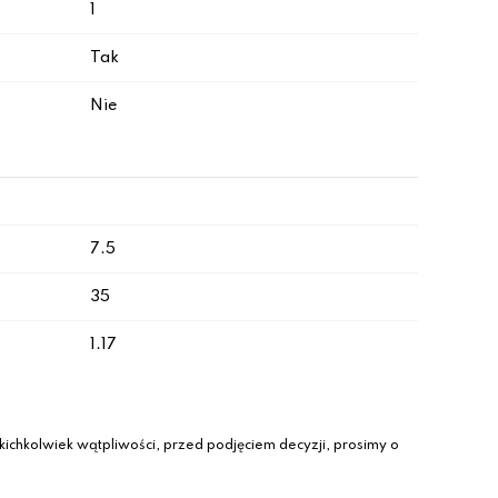
1
Tak
Nie
7.5
35
1.17
ichkolwiek wątpliwości, przed podjęciem decyzji, prosimy o