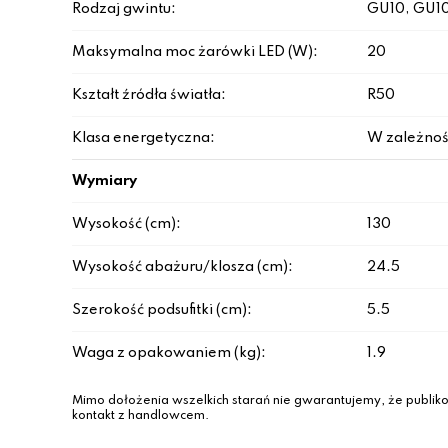
Rodzaj gwintu:
GU10, GU10
Maksymalna moc żarówki LED (W):
20
Kształt źródła światła:
R50
Klasa energetyczna:
W zależnoś
Wymiary
Wysokość (cm):
130
Wysokość abażuru/klosza (cm):
24.5
Szerokość podsufitki (cm):
5.5
Waga z opakowaniem (kg):
1.9
Mimo dołożenia wszelkich starań nie gwarantujemy, że publiko
kontakt z handlowcem.