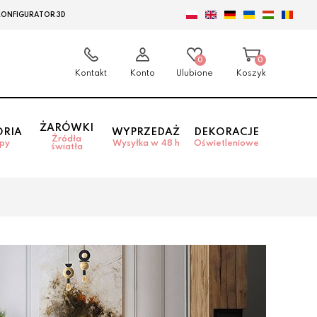
KONFIGURATOR 3D
0
0
Kontakt
Konto
Ulubione
Koszyk
ŻARÓWKI
ORIA
WYPRZEDAŻ
DEKORACJE
Źródła
mpy
Wysyłka w 48 h
Oświetleniowe
światła