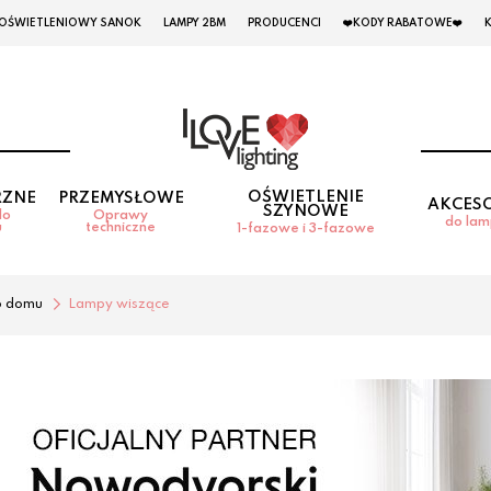
 OŚWIETLENIOWY SANOK
LAMPY 2BM
PRODUCENCI
❤️KODY RABATOWE❤️
OŚWIETLENIE
RZNE
PRZEMYSŁOWE
AKCES
SZYNOWE
do
Oprawy
do la
u
techniczne
1-fazowe i 3-fazowe
o domu
Lampy wiszące