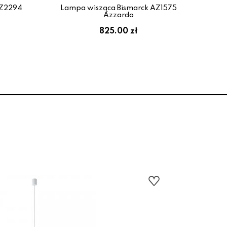
AZ2294
Lampa wisząca Bismarck AZ1575
La
Azzardo
825.00 zł